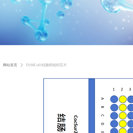
网站首页
ꄲ
D160Co01结肠癌组织芯片