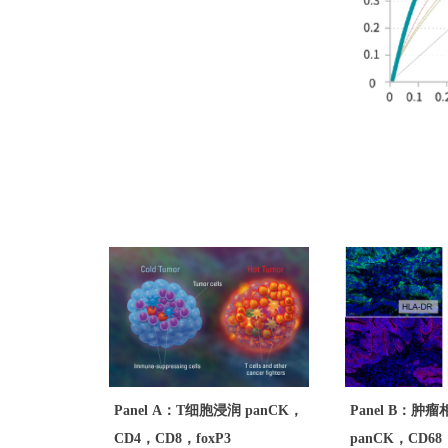
Panel A：T细胞浸润 panCK，
Panel B：肿
CD4，CD8，foxP3
panCK，CD68