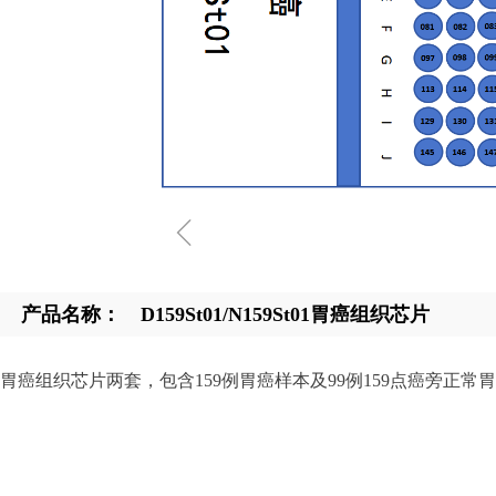
ꁆ
产品名称：
D159St01/N159St01胃癌组织芯片
胃癌组织芯片两套，包含159例胃癌样本及99例159点癌旁正