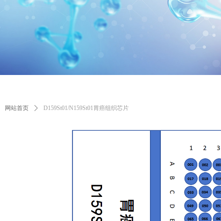
网站首页
ꄲ
D159St01/N159St01胃癌组织芯片