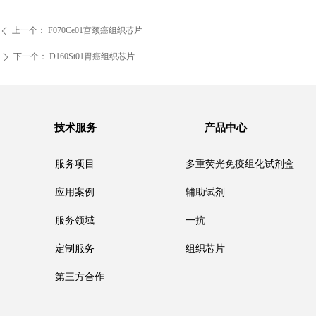
上一个：
F070Ce01宫颈癌组织芯片
ꄴ
下一个：
D160St01胃癌组织芯片
ꄲ
技术服务
产品中心
服务项目
多重荧光免疫组化试剂盒
应用案例
辅助试剂
服务领域
一抗
定制服务
组织芯片
第三方合作